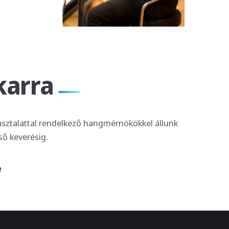
karra
pasztalattal rendelkező hangmérnökökkel állunk
ső keverésig.
e