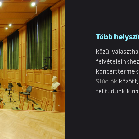
Több helyszí
közül választha
felvételeinkhez
koncerttermeke
Stúdiók
között,
fel tudunk kínál