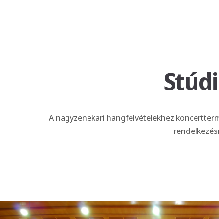
Stúd
A nagyzenekari hangfelvételekhez koncertterme
rendelkezésr