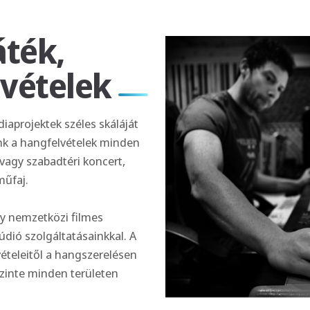
áték,
lvételek
iaprojektek széles skáláját
ünk a hangfelvételek minden
i vagy szabadtéri koncert,
műfaj.
gy nemzetközi filmes
ió szolgáltatásainkkal. A
ételeitől a hangszerelésen
zinte minden területen