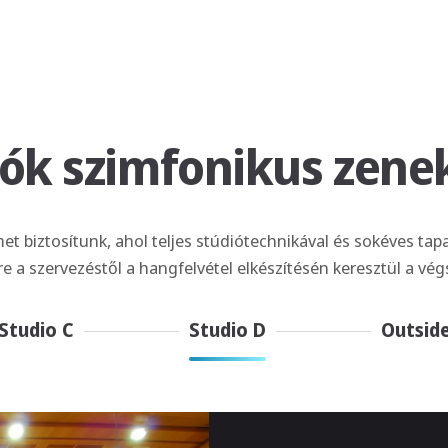
iók szimfonikus zene
t biztosítunk, ahol teljes stúdiótechnikával és sokéves ta
e a szervezéstől a hangfelvétel elkészítésén keresztül a vég
Studio C
Studio D
Outsid