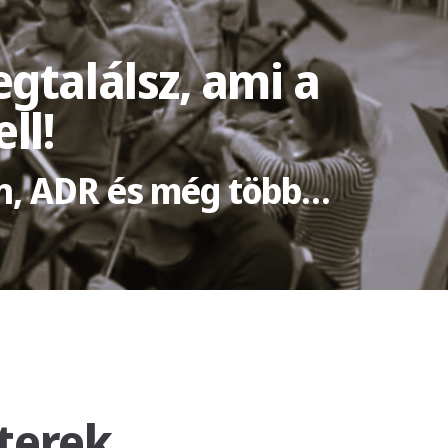
gtalálsz, ami a
ll!
ron, ADR és még több…
terek