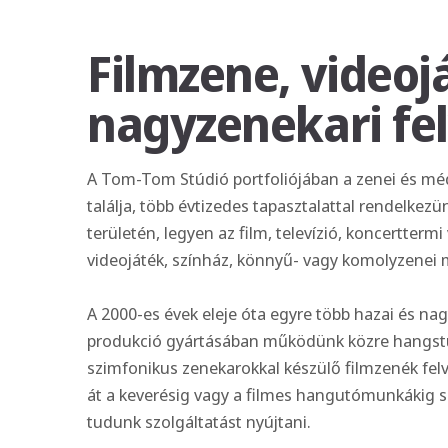
Filmzene, videoj
nagyzenekari fe
A Tom-Tom Stúdió portfoliójában a zenei és méd
találja, több évtizedes tapasztalattal rendelkez
területén, legyen az film, televízió, koncertterm
videojáték, színház, könnyű- vagy komolyzenei 
A 2000-es évek eleje óta egyre több hazai és na
produkció gyártásában működünk közre hangstúd
szimfonikus zenekarokkal készülő filmzenék felv
át a keverésig vagy a filmes hangutómunkákig s
tudunk szolgáltatást nyújtani.