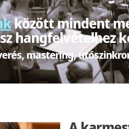
nk
között mindent me
sz hangfelvételhez ke
keverés, mastering, utószink
A karmes