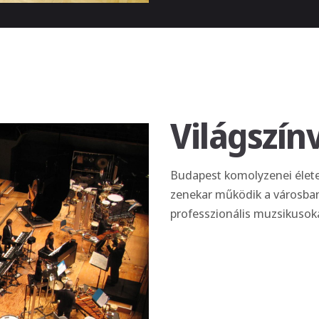
Világszín
Budapest komolyzenei élete
zenekar működik a városban,
professzionális muzsikusoka