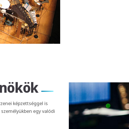
rnökök
enei képzettséggel is
e személyükben egy valódi