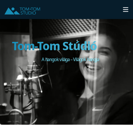
Tom-Tom Stúdió
A hangok világa – Világok hangjai