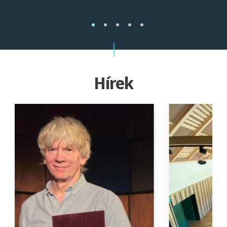
1
2
3
4
5
Hírek