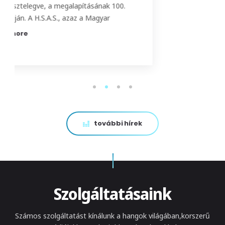
00.
magyar hangkultúra mestere – életműdíjat"
1
2
3
4
további hírek
Szolgáltatásaink
Számos szolgáltatást kínálunk a hangok világában,
korszerű