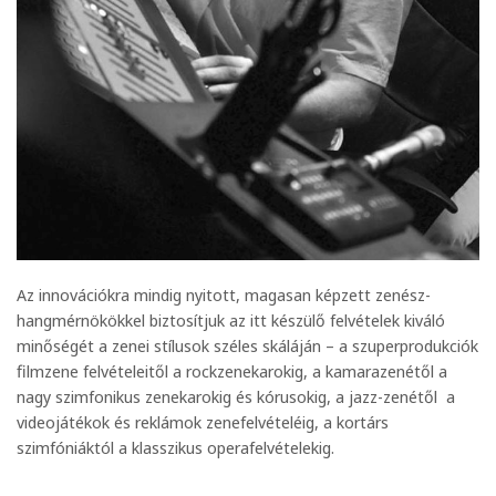
Az innovációkra mindig nyitott, magasan képzett zenész-
hangmérnökökkel biztosítjuk az itt készülő felvételek kiváló
minőségét a zenei stílusok széles skáláján – a szuperprodukciók
filmzene felvételeitől a rockzenekarokig, a kamarazenétől a
nagy szimfonikus zenekarokig és kórusokig, a jazz-zenétől a
videojátékok és reklámok zenefelvételéig, a kortárs
szimfóniáktól a klasszikus operafelvételekig.