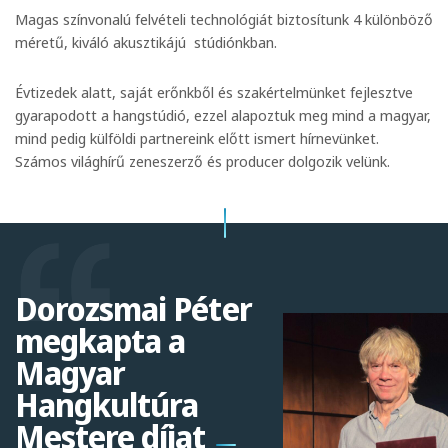
Magas színvonalú felvételi technológiát biztosítunk 4 különböző
méretű, kiváló akusztikájú stúdiónkban.
Évtizedek alatt, saját erőnkből és szakértelmünket fejlesztve
gyarapodott a hangstúdió, ezzel alapoztuk meg mind a magyar,
mind pedig külföldi partnereink előtt ismert hírnevünket.
Számos világhírű zeneszerző és producer dolgozik velünk.
Dorozsmai Péter
megkapta a
Magyar
Hangkultúra
Mestere díjat