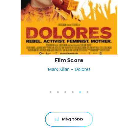
Film Score
Rob Lane – Beowulf
1
2
3
4
5
6
Még több