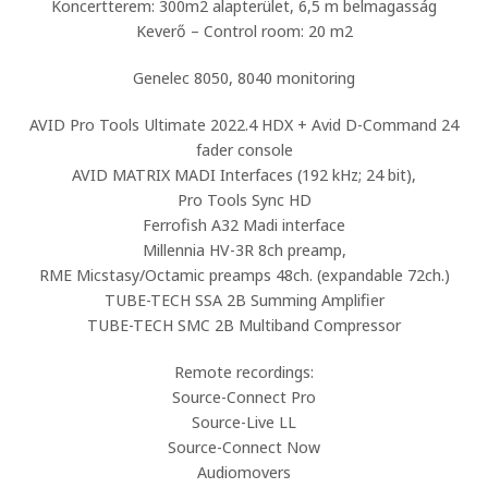
Koncertterem: 300m2 alapterület, 6,5 m belmagasság
Keverő – Control room: 20 m2
Genelec 8050, 8040 monitoring
AVID Pro Tools Ultimate 2022.4 HDX + Avid D-Command 24
fader console
AVID MATRIX MADI Interfaces (192 kHz; 24 bit),
Pro Tools Sync HD
Ferrofish A32 Madi interface
Millennia HV-3R 8ch preamp,
RME Micstasy/Octamic preamps 48ch. (expandable 72ch.)
TUBE-TECH SSA 2B Summing Amplifier
TUBE-TECH SMC 2B Multiband Compressor
Remote recordings:
Source-Connect Pro
Source-Live LL
Source-Connect Now
Audiomovers