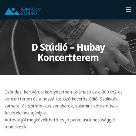
D Stúdió – Hubay
Koncertterem
Csöndes, kertvárosi környezetben található ez a 300 m2-es
koncertterem és a hozzá tartozó keverőstúdió. Szólisták,
kamara- és szimfonikus zenekarok, valamint kórusművek
felvételeihez ajánljuk.
Autóval jól megközelíthető és jó parkolási lehetőséggel
rendelkezik.