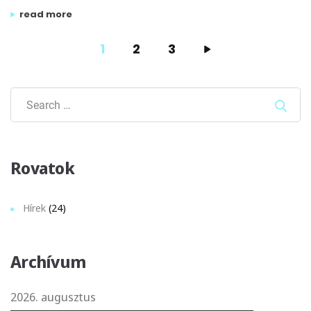
„oscar-díjas film hangfelvételén dolgozott a tom-tom han
read more
1
2
3
Sear
Rovatok
Hírek
(24)
Archívum
2026. augusztus