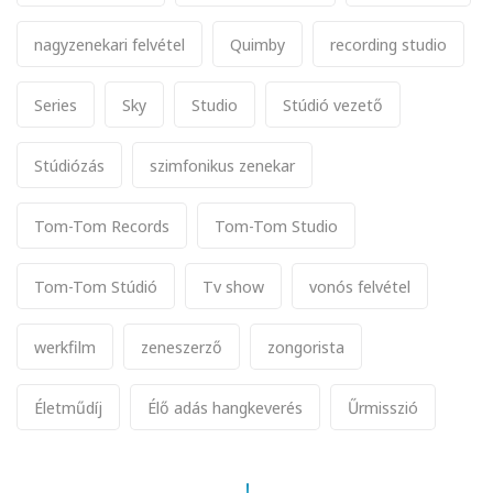
nagyzenekari felvétel
Quimby
recording studio
Series
Sky
Studio
Stúdió vezető
Stúdiózás
szimfonikus zenekar
Tom-Tom Records
Tom-Tom Studio
Tom-Tom Stúdió
Tv show
vonós felvétel
werkfilm
zeneszerző
zongorista
Életműdíj
Élő adás hangkeverés
Űrmisszió