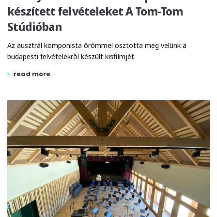
készített felvételeket A Tom-Tom
Stúdióban
Az ausztrál komponista örömmel osztotta meg velünk a
budapesti felvételekről készült kisfilmjét.
„mark john mcencroe budapesten készített felvételeket a
read more