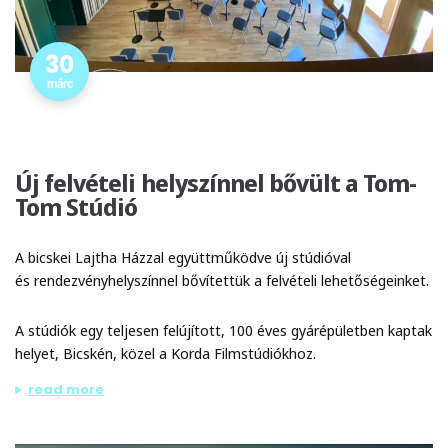
30
márc
Új felvételi helyszínnel bővült a Tom-
Tom Stúdió
A bicskei Lajtha Házzal együttműködve új stúdióval
és rendezvényhelyszínnel bővítettük a felvételi lehetőségeinket.
A stúdiók egy teljesen felújított, 100 éves gyárépületben kaptak
helyet, Bicskén, közel a Korda Filmstúdiókhoz.
„új felvételi helyszínnel bővült a tom-tom stúdió”
read more