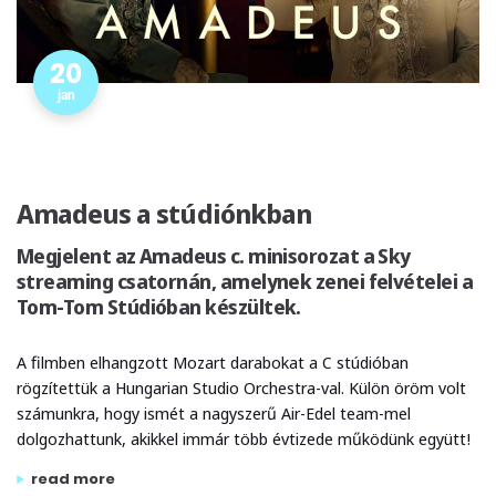
20
jan
Amadeus a stúdiónkban
Megjelent az Amadeus c. minisorozat a Sky
streaming csatornán, amelynek zenei felvételei a
Tom-Tom Stúdióban készültek.
A filmben elhangzott Mozart darabokat a C stúdióban
rögzítettük a Hungarian Studio Orchestra-val. Külön öröm volt
számunkra, hogy ismét a nagyszerű Air-Edel team-mel
dolgozhattunk, akikkel immár több évtizede működünk együtt!
„amadeus a stúdiónkban”
read more