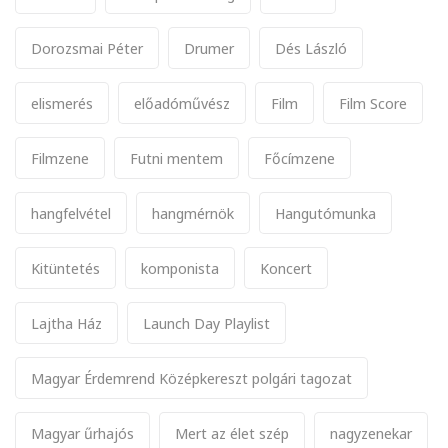
Dorozsmai Péter
Drumer
Dés László
elismerés
előadóművész
Film
Film Score
Filmzene
Futni mentem
Főcímzene
hangfelvétel
hangmérnök
Hangutómunka
Kitüntetés
komponista
Koncert
Lajtha Ház
Launch Day Playlist
Magyar Érdemrend Középkereszt polgári tagozat
Magyar űrhajós
Mert az élet szép
nagyzenekar