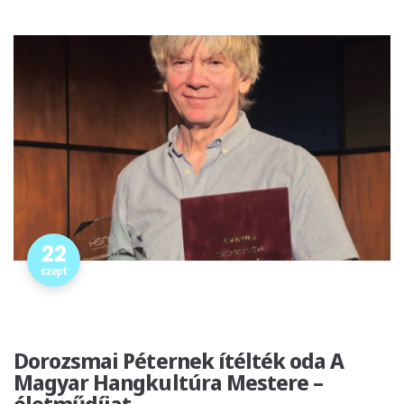
22
szept
Dorozsmai Péternek ítélték oda A
Magyar Hangkultúra Mestere –
életműdíjat