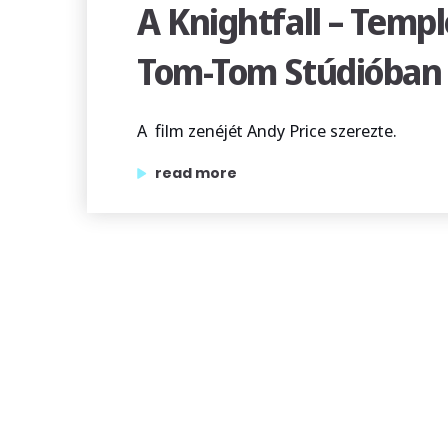
A Knightfall – Temp
Tom-Tom Stúdióban 
A film zenéjét Andy Price szerezte.
„a knightfall – templomosok sorozat ze
read more