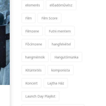
elismerés
előadóművész
Film
Film Score
Filmzene
Futni mentem
Főcímzene
hangfelvétel
hangmérnök
Hangutómunka
Kitüntetés
komponista
Koncert
Lajtha Ház
Launch Day Playlist