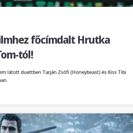
ilmhez főcímdalt Hrutka
Tom-tól!
 látott duettben Tarján Zsófi (Honeybeast) és Kiss Tibi
ban.
utka róberttől és a tom-tom-tól!”