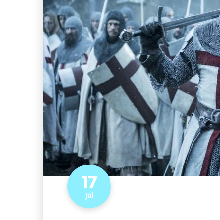
17
júl