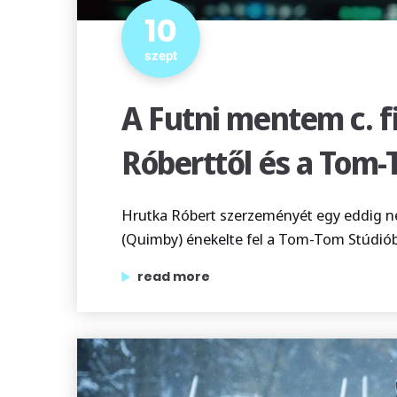
10
szept
A Futni mentem c. f
Róberttől és a Tom-
Hrutka Róbert szerzeményét egy eddig nem
(Quimby) énekelte fel a Tom-Tom Stúdió
„a futni mentem c. filmhez főcímdalt hr
read more