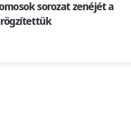
lomosok sorozat zenéjét a
rögzítettük
néjét a tom-tom stúdióban rögzítettük”