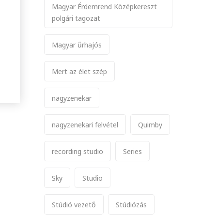
Magyar Érdemrend Középkereszt
polgári tagozat
Magyar űrhajós
Mert az élet szép
nagyzenekar
nagyzenekari felvétel
Quimby
recording studio
Series
Sky
Studio
Stúdió vezető
Stúdiózás