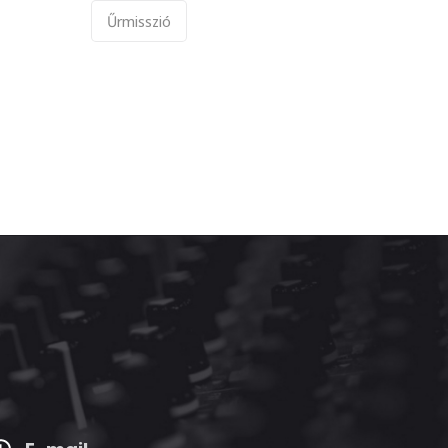
Űrmisszió