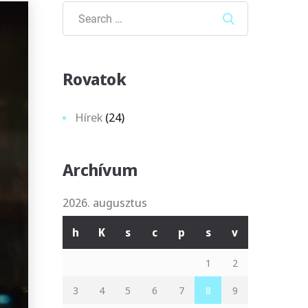
Search
Rovatok
Hírek
(24)
Archívum
2026. augusztus
h
K
s
c
p
s
v
1
2
3
4
5
6
7
8
9