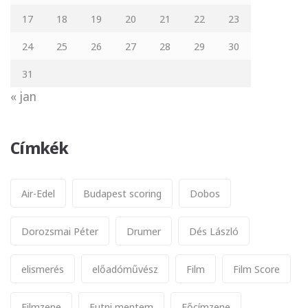
17
18
19
20
21
22
23
24
25
26
27
28
29
30
31
« jan
Címkék
Air-Edel
Budapest scoring
Dobos
Dorozsmai Péter
Drumer
Dés László
elismerés
előadóművész
Film
Film Score
Filmzene
Futni mentem
Főcímzene