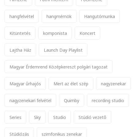
hangfelvétel
hangmérnök
Hangutómunka
Kitüntetés
komponista
Koncert
Lajtha Ház
Launch Day Playlist
Magyar Érdemrend Középkereszt polgári tagozat
Magyar űrhajós
Mert az élet szép
nagyzenekar
nagyzenekari felvétel
Quimby
recording studio
Series
Sky
Studio
Stúdió vezető
Stúdiózás
szimfonikus zenekar