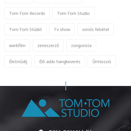
Tom-Tom Records
Tom-Tom Studio
Tom-Tom Stúdió
Tv show
vonós felvétel
werkfilm
zeneszerző
zongorista
Életműdíj
Élő adás hangkeverés
Űrmisszió