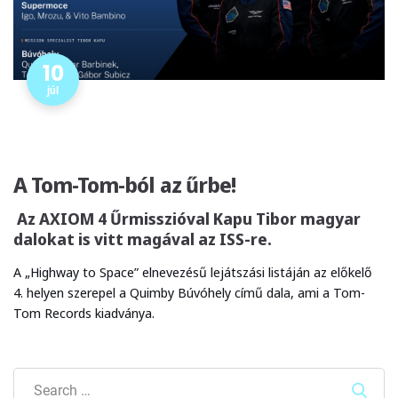
10
júl
A Tom-Tom-ból az űrbe!
Az AXIOM 4 Űrmisszióval Kapu Tibor magyar
dalokat is vitt magával az ISS-re.
A „Highway to Space” elnevezésű lejátszási listáján az előkelő
4. helyen szerepel a Quimby Búvóhely című dala, ami a Tom-
Tom Records kiadványa.