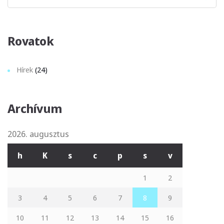
Sear
Rovatok
Hírek
(24)
Archívum
2026. augusztus
h
K
s
c
p
s
v
1
2
3
4
5
6
7
8
9
10
11
12
13
14
15
16