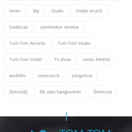
Series
Sky
Studio
Stúdió vezető
Stúdiózás
szimfonikus zenekar
Tom-Tom Records
Tom-Tom Studio
Tom-Tom Stúdió
Tv show
vonós felvétel
werkfilm
zeneszerző
zongorista
Életműdíj
Élő adás hangkeverés
Űrmisszió