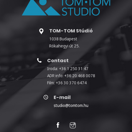
TOM-TOM Stúdió
1038 Budapest
Rókahegyi út 25.
Contact
Iroda: +36 1 250 31 47
ADR info: +36 20 468 0078
Film: +36 30 370 6474
E-mail
studio@tomtom.hu