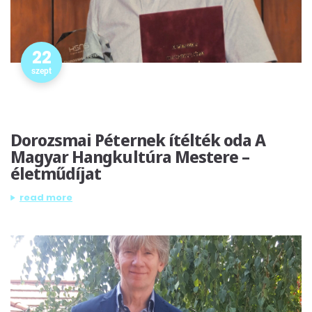
22
szept
Dorozsmai Péternek ítélték oda A
Magyar Hangkultúra Mestere –
életműdíjat
„dorozsmai péternek ítélték oda a magyar hangkultúra mes
read more