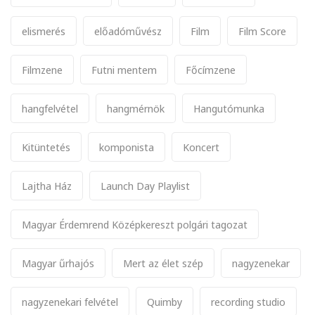
elismerés
előadóművész
Film
Film Score
Filmzene
Futni mentem
Főcímzene
hangfelvétel
hangmérnök
Hangutómunka
Kitüntetés
komponista
Koncert
Lajtha Ház
Launch Day Playlist
Magyar Érdemrend Középkereszt polgári tagozat
Magyar űrhajós
Mert az élet szép
nagyzenekar
nagyzenekari felvétel
Quimby
recording studio