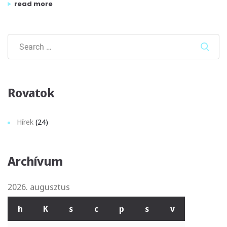
„dés lászló: a vágy villamosa”
read more
Sear
Rovatok
Hírek
(24)
Archívum
2026. augusztus
h
K
s
c
p
s
v