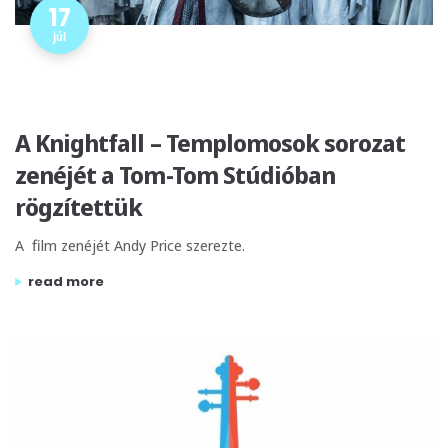
17
júl
A Knightfall – Templomosok sorozat
zenéjét a Tom-Tom Stúdióban
rögzítettük
A film zenéjét Andy Price szerezte.
„a knightfall – templomosok sorozat zenéjét a tom-tom st
read more