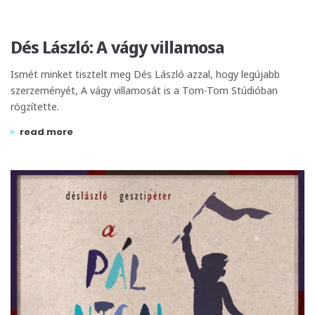
Dés László: A vágy villamosa
Ismét minket tisztelt meg Dés László azzal, hogy legújabb
szerzeményét, A vágy villamosát is a Tom-Tom Stúdióban
rögzítette.
„dés lászló: a vágy villamosa”
read more