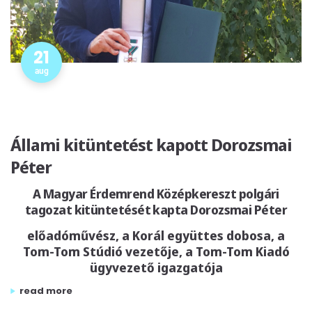
21
aug
Állami kitüntetést kapott Dorozsmai
Péter
A Magyar Érdemrend Középkereszt polgári
tagozat kitüntetését kapta Dorozsmai Péter
előadóművész, a Korál együttes dobosa, a
Tom-Tom Stúdió vezetője, a Tom-Tom Kiadó
ügyvezető igazgatója
„állami kitüntetést kapott dorozsmai péter”
read more