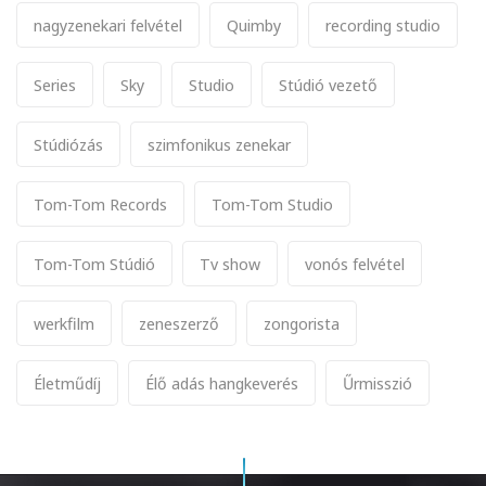
nagyzenekari felvétel
Quimby
recording studio
Series
Sky
Studio
Stúdió vezető
Stúdiózás
szimfonikus zenekar
Tom-Tom Records
Tom-Tom Studio
Tom-Tom Stúdió
Tv show
vonós felvétel
werkfilm
zeneszerző
zongorista
Életműdíj
Élő adás hangkeverés
Űrmisszió