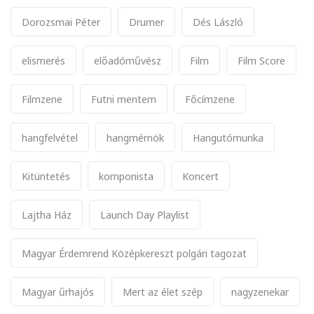
Dorozsmai Péter
Drumer
Dés László
elismerés
előadóművész
Film
Film Score
Filmzene
Futni mentem
Főcímzene
hangfelvétel
hangmérnök
Hangutómunka
Kitüntetés
komponista
Koncert
Lajtha Ház
Launch Day Playlist
Magyar Érdemrend Középkereszt polgári tagozat
Magyar űrhajós
Mert az élet szép
nagyzenekar