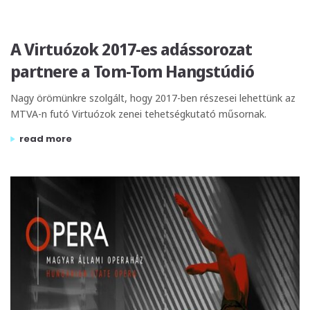
A Virtuózok 2017-es adássorozat
partnere a Tom-Tom Hangstúdió
Nagy örömünkre szolgált, hogy 2017-ben részesei lehettünk az
MTVA-n futó Virtuózok zenei tehetségkutató műsornak.
„a virtuózok 2017-es adássorozat partnere a tom-tom han
read more