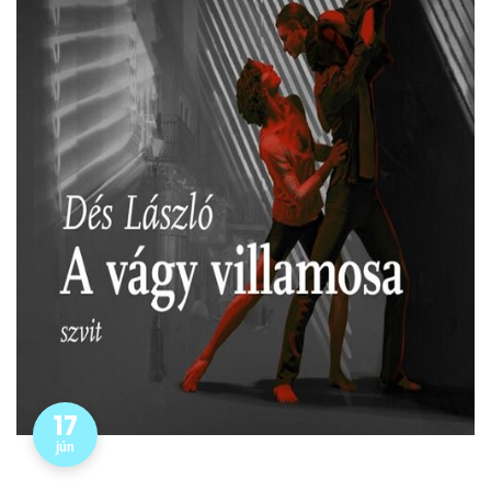
17
jún