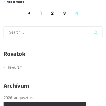
„dés lászló és a pál utcai fiúk a tom-tom stúdióban!”
read more
1
2
3
4
Sear
Rovatok
Hírek
(24)
Archívum
2026. augusztus