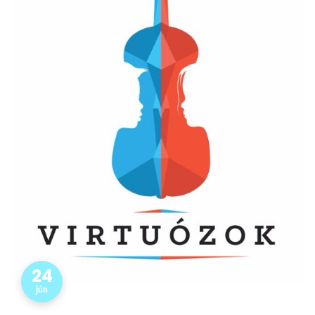
24
jún