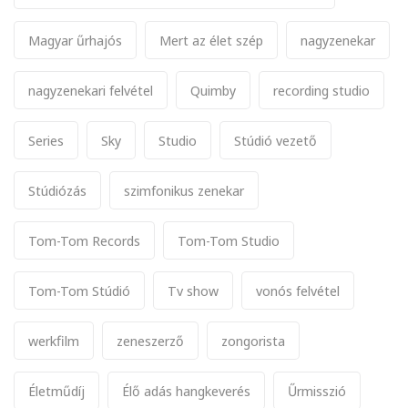
Magyar űrhajós
Mert az élet szép
nagyzenekar
nagyzenekari felvétel
Quimby
recording studio
Series
Sky
Studio
Stúdió vezető
Stúdiózás
szimfonikus zenekar
Tom-Tom Records
Tom-Tom Studio
Tom-Tom Stúdió
Tv show
vonós felvétel
werkfilm
zeneszerző
zongorista
Életműdíj
Élő adás hangkeverés
Űrmisszió