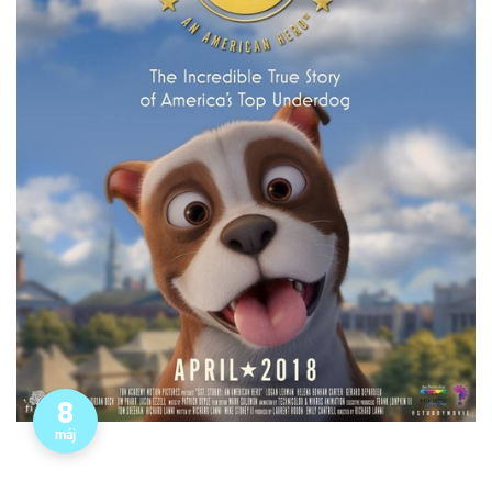
8
máj