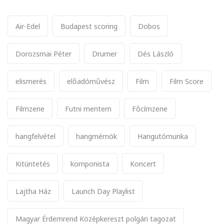
Air-Edel
Budapest scoring
Dobos
Dorozsmai Péter
Drumer
Dés László
elismerés
előadóművész
Film
Film Score
Filmzene
Futni mentem
Főcímzene
hangfelvétel
hangmérnök
Hangutómunka
Kitüntetés
komponista
Koncert
Lajtha Ház
Launch Day Playlist
Magyar Érdemrend Középkereszt polgári tagozat