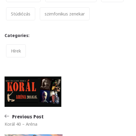
Stúdiózás
szimfonikus zenekar
Categories:
Categories
Hírek
Bejegyzés
navigáció
Previous Post
Korál 40 – Aréna