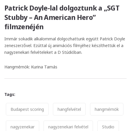
Patrick Doyle-lal dolgoztunk a „SGT
Stubby – An American Hero”
filmzenéjén
Immár sokadik alkalommal dolgozhattunk együtt Patrick Doyle
zeneszerzővel. Ezúttal új animációs filmjéhez készíthettük el a
nagyzenekari felvételeket a D Stúdióban.
Hangmérnök: Kurina Tamás
Tags:
Tags
Budapest scoring
hangfelvétel
hangmérnök
nagyzenekar
nagyzenekari felvétel
Studio