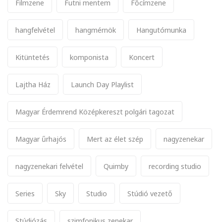
Filmzene
Futni mentem
Főcímzene
hangfelvétel
hangmérnök
Hangutómunka
Kitüntetés
komponista
Koncert
Lajtha Ház
Launch Day Playlist
Magyar Érdemrend Középkereszt polgári tagozat
Magyar űrhajós
Mert az élet szép
nagyzenekar
nagyzenekari felvétel
Quimby
recording studio
Series
Sky
Studio
Stúdió vezető
Stúdiózás
szimfonikus zenekar