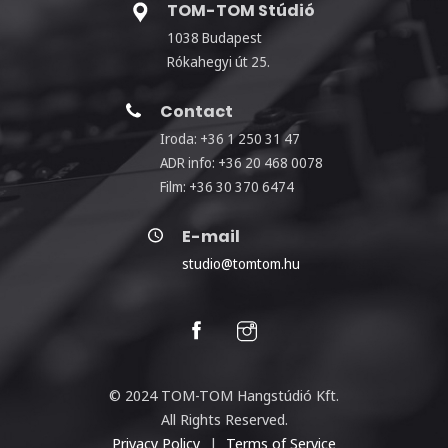
TOM-TOM Stúdió
1038 Budapest
Rókahegyi út 25.
Contact
Iroda: +36 1 250 31 47
ADR info: +36 20 468 0078
Film: +36 30 370 6474
E-mail
studio@tomtom.hu
© 2024 TOM-TOM Hangstúdió Kft.
All Rights Reserved.
Privacy Policy
|
Terms of Service