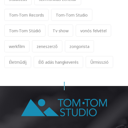
Tom-Tom Records
Tom-Tom Studio
Tom-Tom Stúdió
Tv show
vonós felvétel
werkfilm
zeneszerző
zongorista
Életműdíj
Élő adás hangkeverés
Űrmisszió