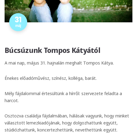
31
máj
Búcsúzunk Tompos Kátyától
A mai nap, május 31. hajnalán meghalt Tompos Kátya.
Énekes előadóművész, színész, kolléga, barát.
Mély fájdalommal értesültünk a hírről: szervezete feladta a
harcot.
Osztozva családja fájdalmában, hálásak vagyunk, hogy minket
választott lemezkiadójának, hogy dolgozhattunk együtt,
stúdiózhattunk, koncertezhettünk, nevethettünk együtt.