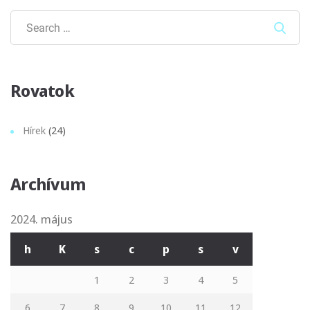
Sear
Rovatok
Hírek
(24)
Archívum
2024. május
h
K
s
c
p
s
v
1
2
3
4
5
6
7
8
9
10
11
12