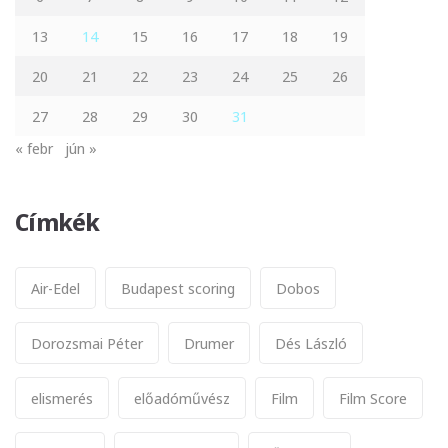
13
14
15
16
17
18
19
20
21
22
23
24
25
26
27
28
29
30
31
« febr
jún »
Címkék
Air-Edel
Budapest scoring
Dobos
Dorozsmai Péter
Drumer
Dés László
elismerés
előadóművész
Film
Film Score