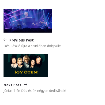
Bejegyzés
navigáció
Previous Post
Dés László újra a stúdióban dolgozik!
Next Post
Június 7-én Dés és ők négyen dedikálnak!