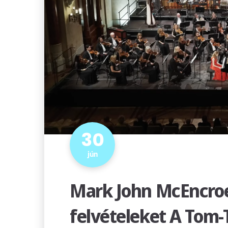
30
jún
Mark John McEncroe
felvételeket A Tom