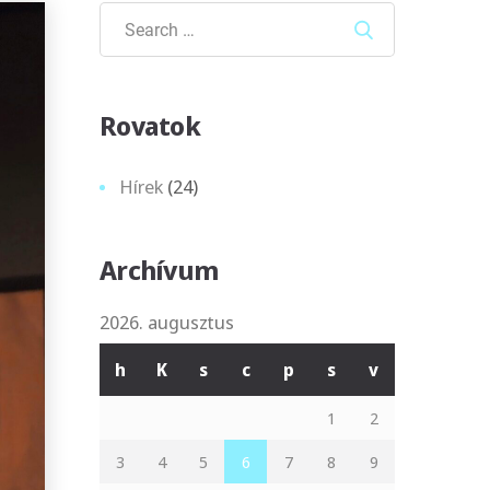
Search
Rovatok
Hírek
(24)
Archívum
2026. augusztus
h
K
s
c
p
s
v
1
2
3
4
5
6
7
8
9