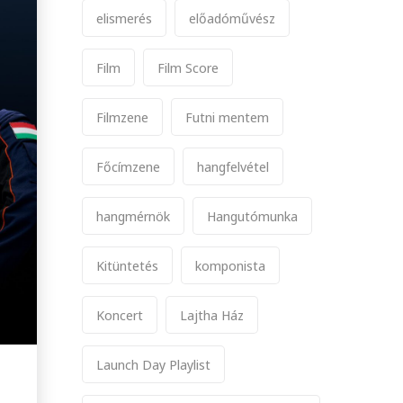
elismerés
előadóművész
Film
Film Score
Filmzene
Futni mentem
Főcímzene
hangfelvétel
hangmérnök
Hangutómunka
Kitüntetés
komponista
Koncert
Lajtha Ház
Launch Day Playlist