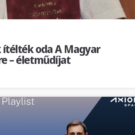
 ítélték oda A Magyar
e – életműdíjat
yar hangkultúra mestere – életműdíjat”