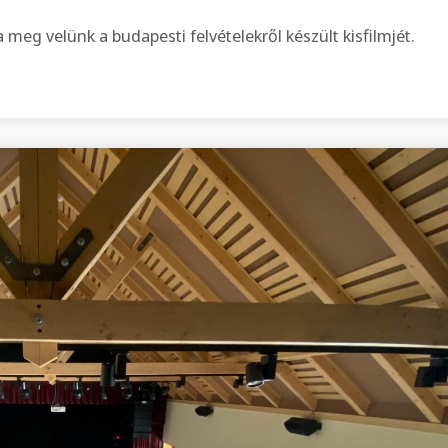
eg velünk a budapesti felvételekről készült kisfilmjét.
ett felvételeket a tom-tom stúdióban”