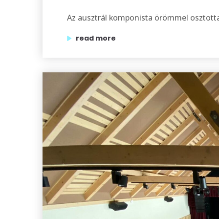
Az ausztrál komponista örömmel osztotta m
„mark john mcencroe budapesten készít
read more