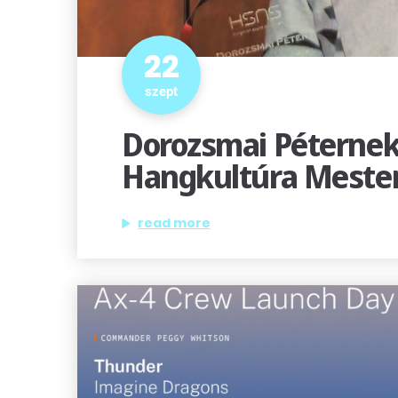
22
szept
Dorozsmai Péternek
Hangkultúra Mester
„dorozsmai péternek ítélték oda a mag
read more