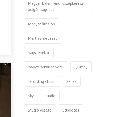
Magyar Érdemrend Középkereszt
polgári tagozat
Magyar űrhajós
Mert az élet szép
nagyzenekar
nagyzenekari felvétel
Quimby
recording studio
Series
Sky
Studio
Stúdió vezető
Stúdiózás