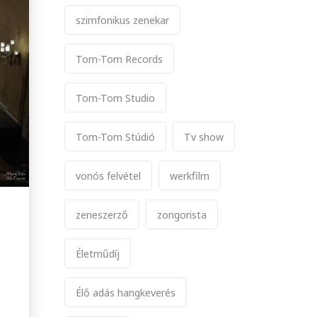
szimfonikus zenekar
Tom-Tom Records
Tom-Tom Studio
Tom-Tom Stúdió
Tv show
vonós felvétel
werkfilm
zeneszerző
zongorista
Életműdíj
Élő adás hangkeverés