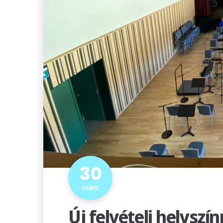
30
márc
Új felvételi helyszí