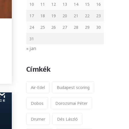
10
11
12
13
14
15
16
17
18
19
20
21
22
23
24
25
26
27
28
29
30
31
« jan
Címkék
Air-Edel
Budapest scoring
Dobos
Dorozsmai Péter
Drumer
Dés László