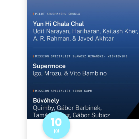
10
júl