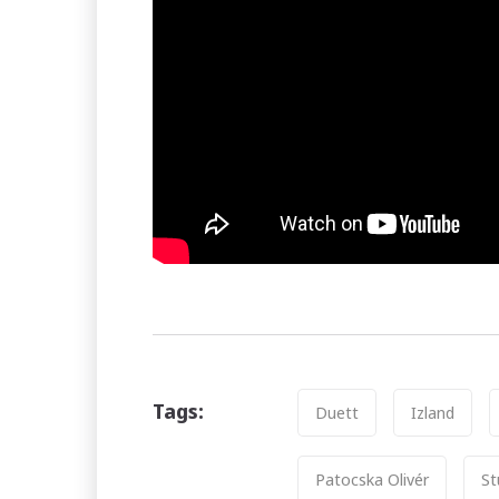
Tags
Tags:
Duett
Izland
Patocska Olivér
St