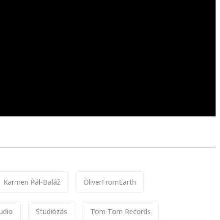
Karmen Pál-Baláž
OliverFromEarth
udio
Stúdiózás
Tom-Tom Records