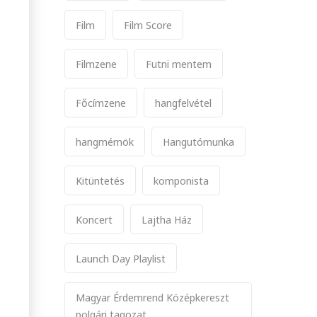
Film
Film Score
Filmzene
Futni mentem
Főcímzene
hangfelvétel
hangmérnök
Hangutómunka
Kitüntetés
komponista
Koncert
Lajtha Ház
Launch Day Playlist
Magyar Érdemrend Középkereszt
polgári tagozat