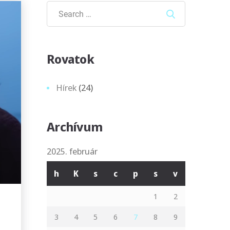
Search
Rovatok
Hírek
(24)
Archívum
2025. február
h
K
s
c
p
s
v
1
2
3
4
5
6
7
8
9