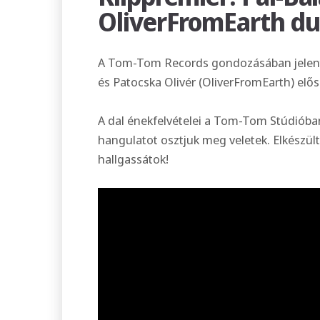
OliverFromEarth du
A Tom-Tom Records gondozásában jelent
és Patocska Olivér (OliverFromEarth) elő
A dal énekfelvételei a Tom-Tom Stúdióban
hangulatot osztjuk meg veletek. Elkészült
hallgassátok!