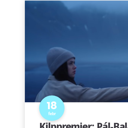
18
febr
Kilppremier: Pál-Ba