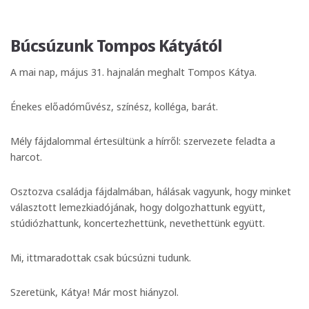
Búcsúzunk Tompos Kátyától
A mai nap, május 31. hajnalán meghalt Tompos Kátya.
Énekes előadóművész, színész, kolléga, barát.
Mély fájdalommal értesültünk a hírről: szervezete feladta a
harcot.
Osztozva családja fájdalmában, hálásak vagyunk, hogy minket
választott lemezkiadójának, hogy dolgozhattunk együtt,
stúdiózhattunk, koncertezhettünk, nevethettünk együtt.
Mi, ittmaradottak csak búcsúzni tudunk.
Szeretünk, Kátya! Már most hiányzol.