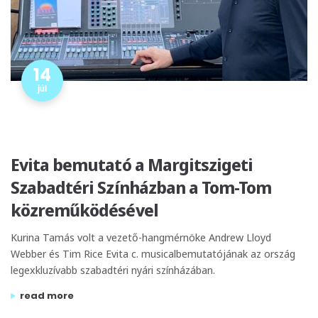
14
júl
Evita bemutató a Margitszigeti
Szabadtéri Színházban a Tom-Tom
közreműködésével
Kurina Tamás volt a vezető-hangmérnöke Andrew Lloyd
Webber és Tim Rice Evita c. musicalbemutatójának az ország
legexkluzívabb szabadtéri nyári színházában.
„evita bemutató a margitszigeti szabadtéri színházban 
read more