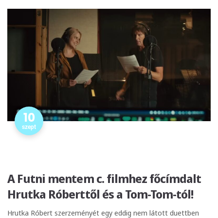
10
szept
A Futni mentem c. filmhez főcímdalt
Hrutka Róberttől és a Tom-Tom-tól!
Hrutka Róbert szerzeményét egy eddig nem látott duettben