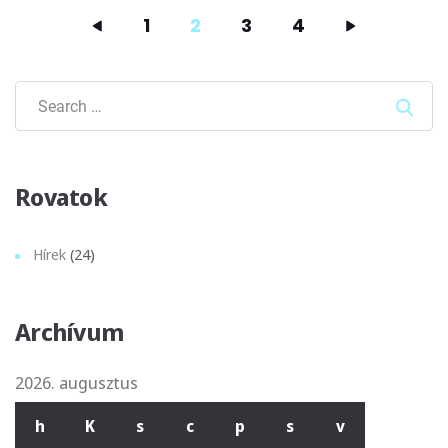
1
2
3
4
Sear
Rovatok
Hírek
(24)
Archívum
2026. augusztus
h
K
s
c
p
s
v