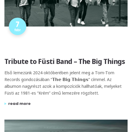
7
febr
Tribute to Füsti Band – The Big Things
Első lemezünk 2024 októberében jelent meg a Tom-Tom
Records gondozásában “𝗧𝗵𝗲 𝗕𝗶𝗴 𝗧𝗵𝗶𝗻𝗴𝘀” címmel. Az
albumon nagyrészt azok a kompozíciók hallhatóak, melyeket
Füsti az 1981-es “Krém” című lemezére rögzített.
„tribute to füsti band – the big things”
read more