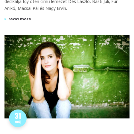
dedikálja Így öten című lemezét Dés László, Básti Juli, Für
Anikó, Mácsai Pál és Nagy Ervin.
„június 7-én dés és ők négyen dedikálnak!”
read more
31
máj