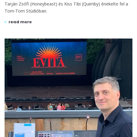
Tarján Zsófi (Honeybeast) és Kiss Tibi (Quimby) énekelte fel a
Tom-Tom Stúdióban.
„a futni mentem c. filmhez főcímdalt hrutka róberttől és a
read more