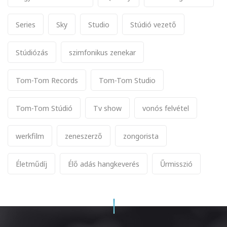
Series
Sky
Studio
Stúdió vezető
Stúdiózás
szimfonikus zenekar
Tom-Tom Records
Tom-Tom Studio
Tom-Tom Stúdió
Tv show
vonós felvétel
werkfilm
zeneszerző
zongorista
Életműdíj
Élő adás hangkeverés
Űrmisszió