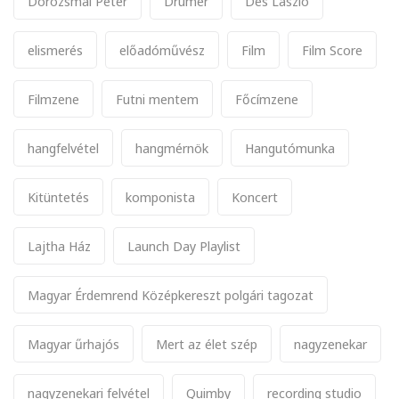
Dorozsmai Péter
Drumer
Dés László
elismerés
előadóművész
Film
Film Score
Filmzene
Futni mentem
Főcímzene
hangfelvétel
hangmérnök
Hangutómunka
Kitüntetés
komponista
Koncert
Lajtha Ház
Launch Day Playlist
Magyar Érdemrend Középkereszt polgári tagozat
Magyar űrhajós
Mert az élet szép
nagyzenekar
nagyzenekari felvétel
Quimby
recording studio