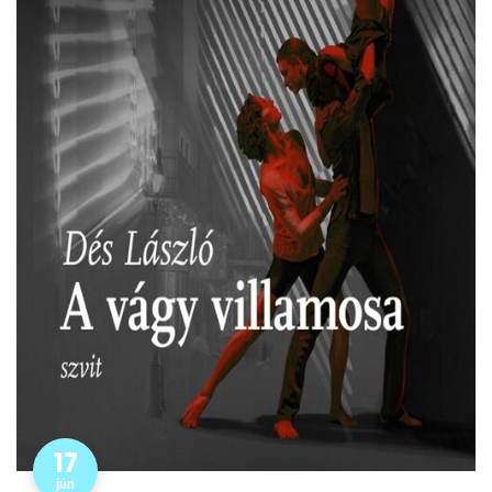
17
jún