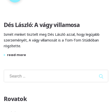
Dés László: A vágy villamosa
Ismét minket tisztelt meg Dés László azzal, hogy legújabb
szerzeményét, A vágy villamosát is a Tom-Tom Stúdióban
rögzítette.
„dés lászló: a vágy villamosa”
read more
Sear
Rovatok