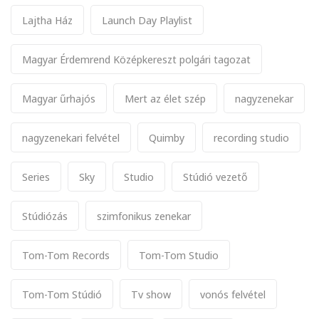
Lajtha Ház
Launch Day Playlist
Magyar Érdemrend Középkereszt polgári tagozat
Magyar űrhajós
Mert az élet szép
nagyzenekar
nagyzenekari felvétel
Quimby
recording studio
Series
Sky
Studio
Stúdió vezető
Stúdiózás
szimfonikus zenekar
Tom-Tom Records
Tom-Tom Studio
Tom-Tom Stúdió
Tv show
vonós felvétel