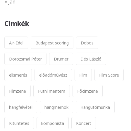
« jan
Címkék
Air-Edel
Budapest scoring
Dobos
Dorozsmai Péter
Drumer
Dés László
elismerés
előadóművész
Film
Film Score
Filmzene
Futni mentem
Főcímzene
hangfelvétel
hangmérnök
Hangutómunka
Kitüntetés
komponista
Koncert