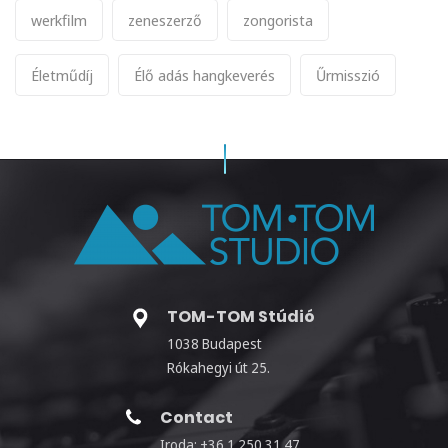
werkfilm
zeneszerző
zongorista
Életműdíj
Élő adás hangkeverés
Űrmisszió
TOM-TOM Stúdió
1038 Budapest
Rókahegyi út 25.
Contact
Iroda: +36 1 250 31 47