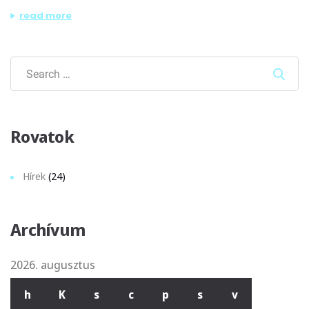
„új felvételi helyszínnel bővült a tom-tom stúdió”
read more
Sear
Rovatok
Hírek
(24)
Archívum
2026. augusztus
h
K
s
c
p
s
v