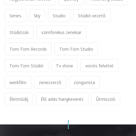
Series
Sky
Studio
Stúdió vezető
Stúdiózás
szimfonikus zenekar
Tom-Tom Records
Tom-Tom Studio
Tom-Tom Stúdió
Tv show
vonós felvétel
werkfilm
zeneszerző
zongorista
Életműdíj
Élő adás hangkeverés
Űrmisszió