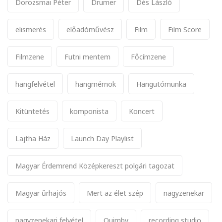
Dorozsmai Péter
Drumer
Dés László
elismerés
előadóművész
Film
Film Score
Filmzene
Futni mentem
Főcímzene
hangfelvétel
hangmérnök
Hangutómunka
Kitüntetés
komponista
Koncert
Lajtha Ház
Launch Day Playlist
Magyar Érdemrend Középkereszt polgári tagozat
Magyar űrhajós
Mert az élet szép
nagyzenekar
nagyzenekari felvétel
Quimby
recording studio