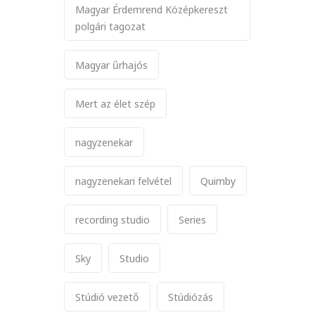
Magyar Érdemrend Középkereszt
polgári tagozat
Magyar űrhajós
Mert az élet szép
nagyzenekar
nagyzenekari felvétel
Quimby
recording studio
Series
Sky
Studio
Stúdió vezető
Stúdiózás