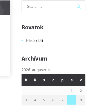
Search
Rovatok
Hírek
(24)
Archívum
2026. augusztus
h
K
s
c
p
s
v
1
2
3
4
5
6
7
8
9