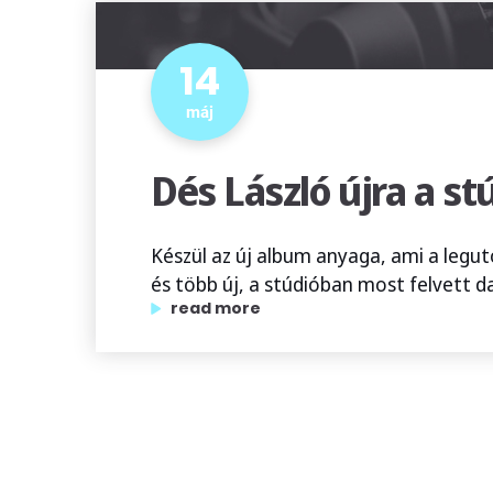
14
máj
Dés László újra a st
Készül az új album anyaga, ami a legu
és több új, a stúdióban most felvett dal
„dés lászló újra a stúdióban dolgozik!”
read more