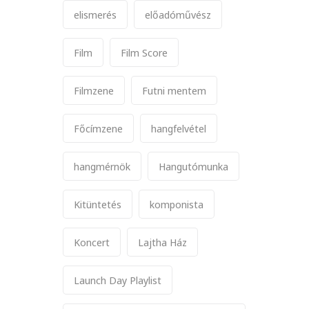
elismerés
előadóművész
Film
Film Score
Filmzene
Futni mentem
Főcímzene
hangfelvétel
hangmérnök
Hangutómunka
Kitüntetés
komponista
Koncert
Lajtha Ház
Launch Day Playlist