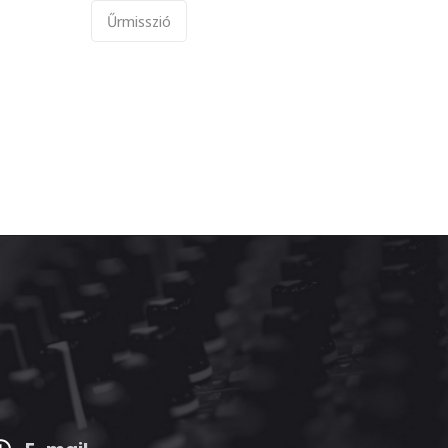
Űrmisszió