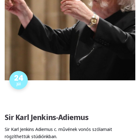
24
júl
Sir Karl Jenkins-Adiemus
Sir Karl Jenkins Adiemus c. művének vonós szólamait
rögzíthettük stúdiónkban.