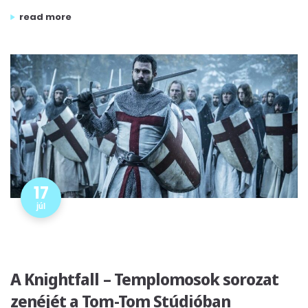
„sir karl jenkins-adiemus”
read more
17
júl
A Knightfall – Templomosok sorozat
zenéjét a Tom-Tom Stúdióban