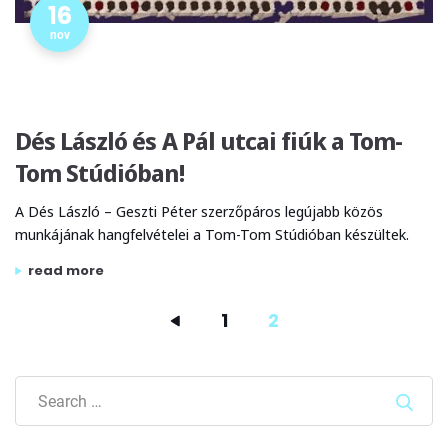
16
nov
Dés László és A Pál utcai fiúk a Tom-
Tom Stúdióban!
A Dés László – Geszti Péter szerzőpáros legújabb közös
munkájának hangfelvételei a Tom-Tom Stúdióban készültek.
„dés lászló és a pál utcai fiúk a tom-tom stúdióban!”
read more
1
2
Sear