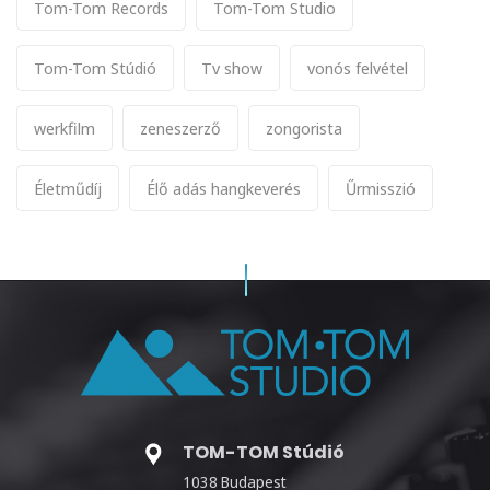
Tom-Tom Records
Tom-Tom Studio
Tom-Tom Stúdió
Tv show
vonós felvétel
werkfilm
zeneszerző
zongorista
Életműdíj
Élő adás hangkeverés
Űrmisszió
TOM-TOM Stúdió
1038 Budapest