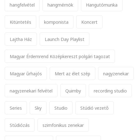
hangfelvétel
hangmérnök
Hangutómunka
Kitüntetés
komponista
Koncert
Lajtha Ház
Launch Day Playlist
Magyar Érdemrend Középkereszt polgári tagozat
Magyar űrhajós
Mert az élet szép
nagyzenekar
nagyzenekari felvétel
Quimby
recording studio
Series
Sky
Studio
Stúdió vezető
Stúdiózás
szimfonikus zenekar