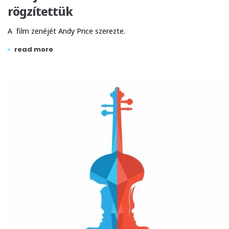
rögzítettük
A film zenéjét Andy Price szerezte.
„a knightfall – templomosok sorozat zenéjét a tom-tom st
read more