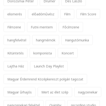
Dorozsmai Péter
Drumer
Dés László
elismerés
előadóművész
Film
Film Score
Filmzene
Futni mentem
Főcímzene
hangfelvétel
hangmérnök
Hangutómunka
Kitüntetés
komponista
Koncert
Lajtha Ház
Launch Day Playlist
Magyar Érdemrend Középkereszt polgári tagozat
Magyar űrhajós
Mert az élet szép
nagyzenekar
nagyzenekari felvétel
Quimby
recording studio