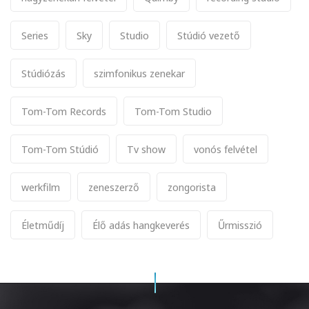
Series
Sky
Studio
Stúdió vezető
Stúdiózás
szimfonikus zenekar
Tom-Tom Records
Tom-Tom Studio
Tom-Tom Stúdió
Tv show
vonós felvétel
werkfilm
zeneszerző
zongorista
Életműdíj
Élő adás hangkeverés
Űrmisszió