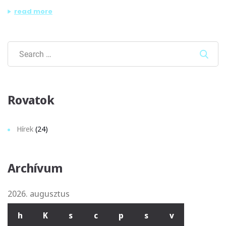
„új felvételi helyszínnel bővült a tom-tom stúdió”
read more
Sear
Rovatok
Hírek
(24)
Archívum
2026. augusztus
h
K
s
c
p
s
v