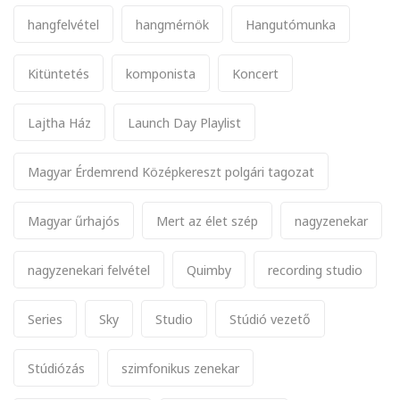
hangfelvétel
hangmérnök
Hangutómunka
Kitüntetés
komponista
Koncert
Lajtha Ház
Launch Day Playlist
Magyar Érdemrend Középkereszt polgári tagozat
Magyar űrhajós
Mert az élet szép
nagyzenekar
nagyzenekari felvétel
Quimby
recording studio
Series
Sky
Studio
Stúdió vezető
Stúdiózás
szimfonikus zenekar