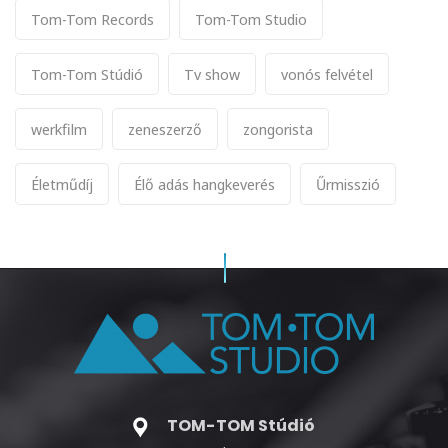
Tom-Tom Records
Tom-Tom Studio
Tom-Tom Stúdió
Tv show
vonós felvétel
werkfilm
zeneszerző
zongorista
Életműdíj
Élő adás hangkeverés
Űrmisszió
TOM-TOM Stúdió