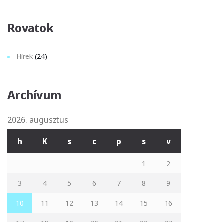
Rovatok
Hírek
(24)
Archívum
2026. augusztus
h
K
s
c
p
s
v
1
2
3
4
5
6
7
8
9
10
11
12
13
14
15
16