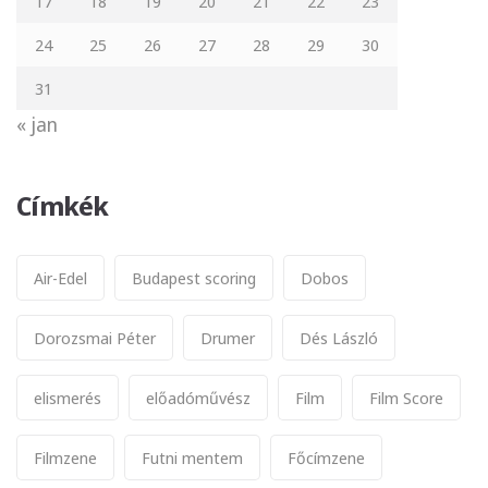
17
18
19
20
21
22
23
24
25
26
27
28
29
30
31
« jan
Címkék
Air-Edel
Budapest scoring
Dobos
Dorozsmai Péter
Drumer
Dés László
elismerés
előadóművész
Film
Film Score
Filmzene
Futni mentem
Főcímzene