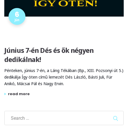
6
jún
Június 7-én Dés és ők négyen
dedikálnak!
Pénteken, június 7-én, a Láng Tékában (Bp., XIII. Pozsonyi út 5.)
dedikálja Így öten című lemezét Dés László, Básti Juli, Für
Anikó, Mácsai Pál és Nagy Ervin.
„június 7-én dés és ők négyen dedikálnak!”
read more
Sear