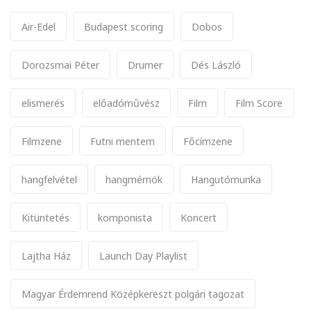
Air-Edel
Budapest scoring
Dobos
Dorozsmai Péter
Drumer
Dés László
elismerés
előadóművész
Film
Film Score
Filmzene
Futni mentem
Főcímzene
hangfelvétel
hangmérnök
Hangutómunka
Kitüntetés
komponista
Koncert
Lajtha Ház
Launch Day Playlist
Magyar Érdemrend Középkereszt polgári tagozat