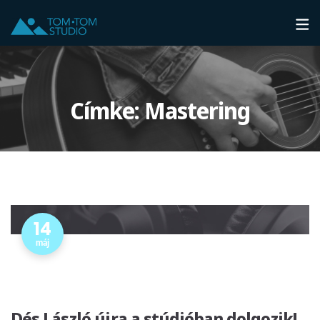
Címke:
Mastering
14
máj
Dés László újra a stúdióban dolgozik!