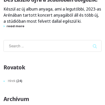
Készül az új album anyaga, ami a legutóbbi, 2023-as
Arénában tartott koncert anyagából áll és több új,
a stúdióban most felvett dallal egészül ki.
„dés lászló újra a stúdióban dolgozik!”
read more
Sear
Rovatok
Hírek
(24)
Archívum