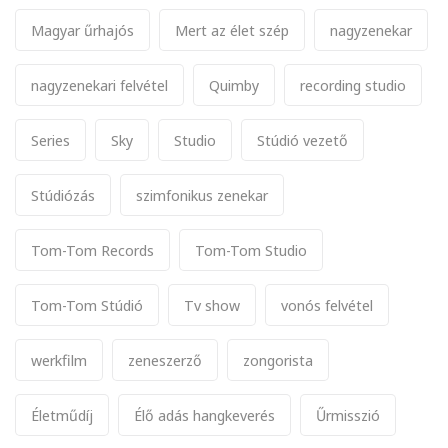
Magyar űrhajós
Mert az élet szép
nagyzenekar
nagyzenekari felvétel
Quimby
recording studio
Series
Sky
Studio
Stúdió vezető
Stúdiózás
szimfonikus zenekar
Tom-Tom Records
Tom-Tom Studio
Tom-Tom Stúdió
Tv show
vonós felvétel
werkfilm
zeneszerző
zongorista
Életműdíj
Élő adás hangkeverés
Űrmisszió